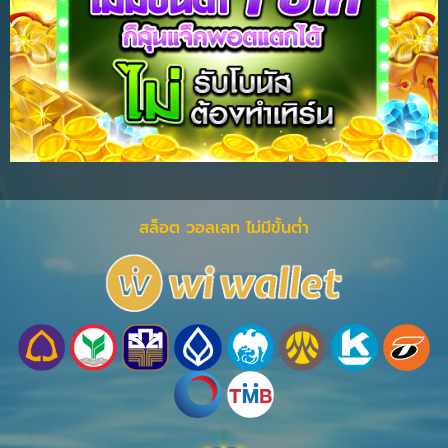
สล็อต วอลเลท ไม่มีขั้นต่ำ