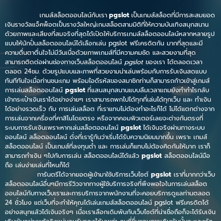
เกมส์สล็อตออนไลน์กับเรา
pgslot
เป็นเกมส์สล็อตที่มีการสะสมยอด
เงินรางวัลแจ็คพ็อตเป็นรางวัลใหญ่เกมสล็อตสามมิติที่ให้ความบันเทิงสนุกสนาน
ด้วยภาพและเสียงที่สมจริงที่สุดได้เปิดให้บริการเกมส์สล็อตออนไลน์หลากหลายรูป
แบบให้นักปั่นสล็อตออนไลน์ได้เลือกเล่น pgslot ฟรีเครดิตกัน มากที่สุดและมี
ความตื่นตาตื่นใจไม่มีวันเบื่อด้วยภาพเกมส์ที่มีความคมชัด และสวยงามที่สุด
สามารถติดต่อผ่านช่องทางเว็บสล็อตออนไลน์
pgslot
ของเรา ได้ตลอดเวลา
ตลอด 24ชม. ด้วยรูปแบบและภาพที่สวยงามน่าเล่นพร้อมกับการรับเงินสดแบบ
ทันทีทันใจเมื่อท่านชนะเกม พร้อมไอดีรหัสของสมาชิกท่านก็สามารถก้าวเข้าสู่เกมส์
การเล่นสล็อตออนไลน์
pgslot
ที่แสนสนุกสนานแบบลืมเวลาแถมยังทำกำไรกลับ
เข้ากระเป๋าเงินเราได้อย่างง่ายๆ เราสามารถพกไปได้ทุกที่เล่นได้ทุกเว็บ และ ทำเงิน
ได้อย่างรวดเร็ว กับ การเล่นสล็อต ที่เราแทบไม่ต้องทำอะไรก็ได้ ไม่ได้แตกต่างจาก
การเล่นจากเครื่องที่คาสิโนโดยตรง หรือจากคอมพิวเตอร์เลยจะต่างกันตรงที่
ระบบการรับเงินเพราะหากเล่นสล็อตออนไลน์
pgslot
ได้เงินจริงผ่านทางระบบ
ออนไลน์ สล็อตออนไลน์ ดั่งที่เรารู้กันว่าเริ่มได้รับความนิยมมากขึ้น เพราะ เกมส์
สล็อตออนไลน์ เป็นเกมส์ที่ลงทุนต่ำ และ การเล่นก็แทบไม่ต้องคิดกันให้มาก เราก็
สามารถทำเงิน ๆไปกับการเล่น สล็อตออนไลน์ได้แล้ว
pgslot
สล็อตออนไลน์มือ
ถือ เล่นง่ายเล่นที่ไหนก็ได้
การันตรีได้จากยอดผู้เข้ามาใช้บริการเว็บไซต์
pgslot
เราที่มากกว่าเว็บ
สล็อตออนไลน์อื่นๆมีการรีวิวจากทางผู้ใช้บริการจริงที่พึงพอใจในการเล่นสล็อต
ออนไลน์กับทางเว็บเราและการบริการจากพนักงานที่จะคอยบริการดูแลท่านตลอด
24 ชั่วโมง แต่เว็บที่จะทำให้คุณได้เล่นเกมส์สล็อตออนไลน์ pgslot ฟรีเครดิตได้
อย่างสนุกแล้วได้เงินจริงๆ เมื่อเราเลือกเดิมพันกับเว็บไซต์ที่น่าเชื่อถือก็จะได้รับเงิน