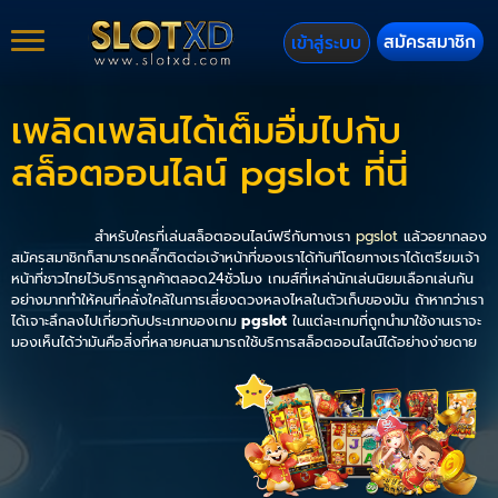
สมัครสมาชิก
เข้าสู่ระบบ
เพลิดเพลินได้เต็มอื่มไปกับ
สล็อตออนไลน์ pgslot ที่นี่
สำหรับใครที่เล่นสล็อตออนไลน์ฟรีกับทางเรา
pgslot
แล้วอยากลอง
สมัครสมาชิกก็สามารถคลิ๊กติดต่อเจ้าหน้าที่ของเราได้ทันทีโดยทางเราได้เตรียมเจ้า
หน้าที่ชาวไทยไว้บริการลูกค้าตลอด24ชั่วโมง เกมส์ที่เหล่านักเล่นนิยมเลือกเล่นกัน
อย่างมากทำให้คนที่คลั่งใคล้ในการเสี่ยงดวงหลงไหลในตัวเก็บของมัน ถ้าหากว่าเรา
ได้เจาะลึกลงไปเกี่ยวกับประเภทของเกม
pgslot
ในแต่ละเกมที่ถูกนำมาใช้งานเราจะ
มองเห็นได้ว่ามันคือสิ่งที่หลายคนสามารถใช้บริการสล็อตออนไลน์ได้อย่างง่ายดาย