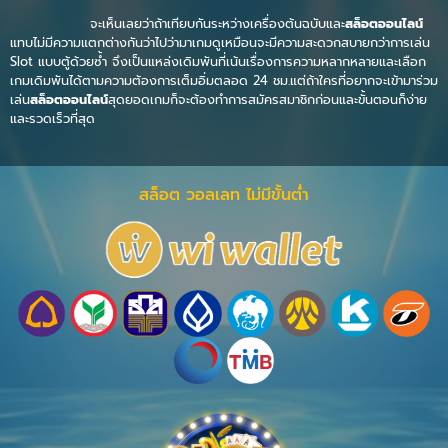
จะเห็นเลยว่าถ้าเทียบกันระหว่างเครื่องต้นฉบับและ
สล็อตออนไลน์
แทบไม่มีความแตกต่างกันว่าไปว่ามาเกมดูเหมือนจะมีความสะดวกสบายกว่าการเล่น
Slot แบบตู้ด้วยซ้ำ จึงเป็นแหล่งเดิมพันที่เน้นเรื่องการความหลากหลายและเลือก
เกมเดิมพันได้ตามความต้องการเต็มอิ่มตลอด 24 ชม.แต่ถ้าใครที่อยากจะเข้ามาร่วม
เล่น
สล็อตออนไลน์
สุดยอดเกมก็จะต้องทำการสมัครสมาชิกก่อนและขั้นตอนก็ง่าย
และรวดเร็วที่สุด
สล็อต วอลเลท ไม่มีขั้นต่ำ