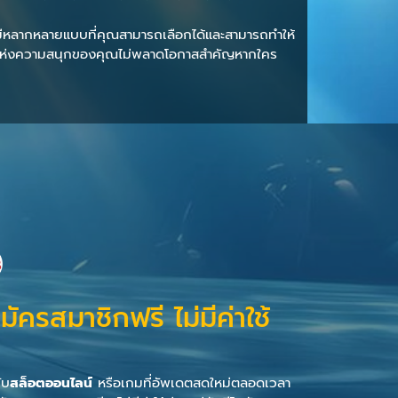
มีหลากหลายแบบที่คุณสามารถเลือกได้และสามารถทำให้
งเวลาแห่งความสนุกของคุณไม่พลาดโอกาสสำคัญหากใคร
ครสมาชิกฟรี ไม่มีค่าใช้
ับ
สล็อตออนไลน์
หรือเกมที่อัพเดตสดใหม่ตลอดเวลา