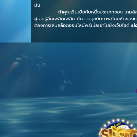
มัน
ถ้าคุณเริ่มเบื่อกับหนึ่งประเภทของ เกมส์ส
ผู้เล่นรู้สึกเพลิดเพลิน มีความสุขกับภาพที่คมชัดขอ
ต้องการเล่นสล็อตออนไลน์ฟรีเมื่อเข้าไปยังเว็บไซด์
sl