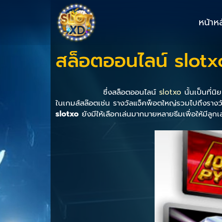
หน้าห
สล็อตออนไลน์ slotxo
ซึ่งสล็อตออนไลน์
slotxo
นั้นเป็นที่น
ในเกมส์สล๊อตเช่น รางวัลแจ็คพ็อตใหญ่รวมไปถึงรางวัล
slotxo
ยังมีให้เลือกเล่นมากมายหลายธีมเพื่อให้มีลูกเ