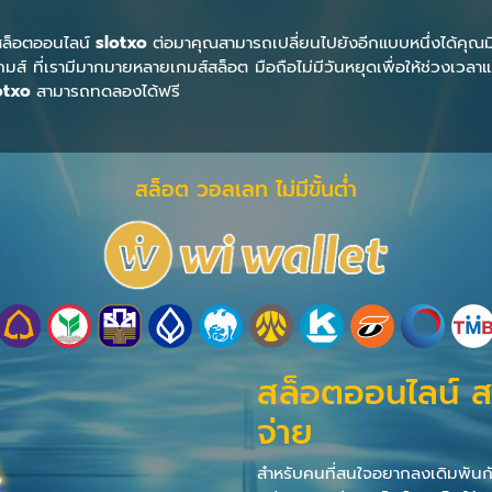
ล็อตออนไลน์
slotxo
ต่อมาคุณสามารถเปลี่ยนไปยังอีกแบบหนึ่งได้คุณ
งเกมส์ ที่เรามีมากมายหลายเกมส์สล็อต มือถือไม่มีวันหยุดเพื่อให้ช่ว
otxo
สามารถทดลองได้ฟรี
สล็อต วอลเลท ไม่มีขั้นต่ำ
สล็อตออนไลน์ สมั
จ่าย
สำหรับคนที่สนใจอยากลงเดิมพันก