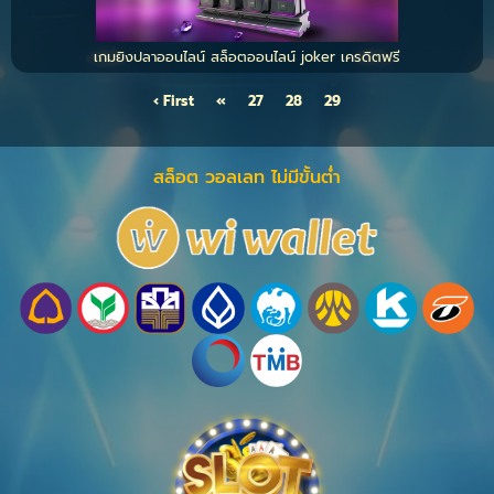
เกมยิงปลาออนไลน์ สล็อตออนไลน์ joker เครดิตฟรี
‹ First
«
27
28
29
สล็อต วอลเลท ไม่มีขั้นต่ำ