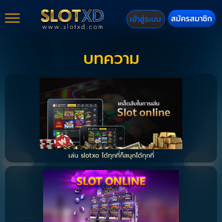
สมัครสมาชิก
เข้าสู่ระบบ
บทความ
เล่น slotxo ได้ทุกที่ก็สนุกได้ทุกที่